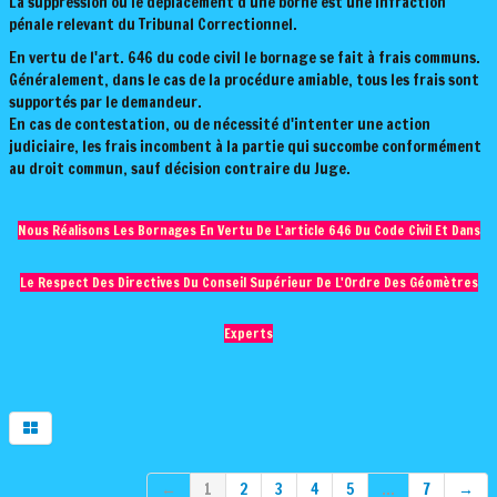
La suppression ou le déplacement d'une borne est une infraction
pénale relevant du Tribunal Correctionnel.
En vertu de l'art. 646 du code civil le bornage se fait à frais communs.
Généralement, dans le cas de la procédure amiable, tous les frais sont
supportés par le demandeur.
En cas de contestation, ou de nécessité d'intenter une action
judiciaire, les frais incombent à la partie qui succombe conformément
au droit commun, sauf décision contraire du Juge.
Nous Réalisons Les Bornages En Vertu De L'article 646 Du Code Civil Et Dans
Le Respect Des Directives Du Conseil Supérieur De L'Ordre Des Géomètres
Experts
←
1
2
3
4
5
...
7
→